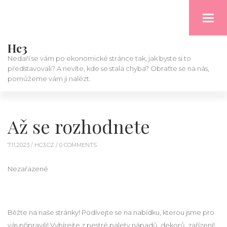
Toggl
navig
Hc3
Nedaří se vám po ekonomické stránce tak, jak byste si to
představovali? A nevíte, kde se stala chyba? Obraťte se na nás,
pomůžeme vám ji nalézt.
Až se rozhodnete
7.11.2023 /
HC3.CZ
/ 0 COMMENTS
Nezařazené
Běžte na naše stránky! Podívejte se na nabídku, kterou jsme pro
vás připravili! Vybírejte z pestré palety nápadů, dekorů, zařízení!