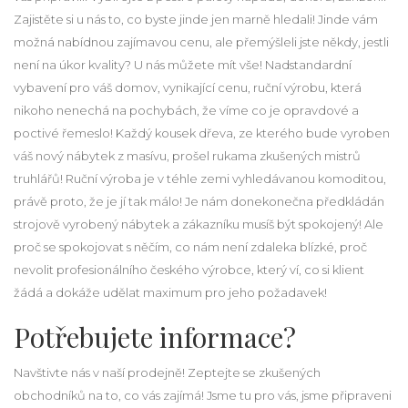
Zajistěte si u nás to, co byste jinde jen marně hledali! Jinde vám
možná nabídnou zajímavou cenu, ale přemýšleli jste někdy, jestli
není na úkor kvality? U nás můžete mít vše! Nadstandardní
vybavení pro váš domov, vynikající cenu, ruční výrobu, která
nikoho nenechá na pochybách, že víme co je opravdové a
poctivé řemeslo! Každý kousek dřeva, ze kterého bude vyroben
váš nový
nábytek z masívu
, prošel rukama zkušených mistrů
truhlářů! Ruční výroba je v téhle zemi vyhledávanou komoditou,
právě proto, že je jí tak málo! Je nám donekonečna předkládán
strojově vyrobený nábytek a zákazníku musíš být spokojený! Ale
proč se spokojovat s něčím, co nám není zdaleka blízké, proč
nevolit profesionálního českého výrobce, který ví, co si klient
žádá a dokáže udělat maximum pro jeho požadavek!
Potřebujete informace?
Navštivte nás v naší prodejně! Zeptejte se zkušených
obchodníků na to, co vás zajímá! Jsme tu pro vás, jsme připraveni