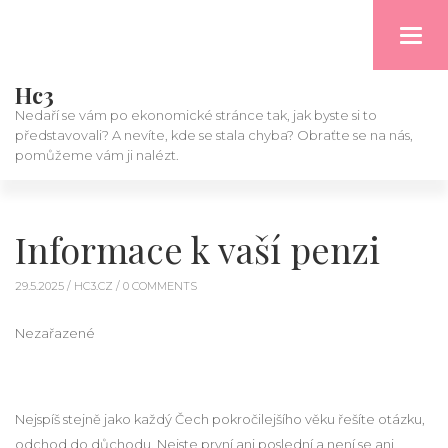
Toggl
navig
Hc3
Nedaří se vám po ekonomické stránce tak, jak byste si to
představovali? A nevíte, kde se stala chyba? Obraťte se na nás,
pomůžeme vám ji nalézt.
Informace k vaší penzi
29.5.2025 /
HC3.CZ
/ 0 COMMENTS
Nezařazené
Nejspíš stejně jako každý Čech pokročilejšího věku řešíte otázku,
odchod do důchodu
. Nejste první ani poslední a není se ani