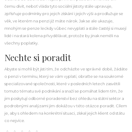
čemu divit, neboť vláda tyto sociální jistoty stále upravuje,
zpřísňuje podmínky pro jejich získání i jejich výši a prodlužuje se
věk, ve kterém na penzi již máte nárok. Jak se ale ukazuje,
mnohým se penze leckdy vůbec nevyplatí a stále častěji si musejí
lidé i na stará kolena přivydělávat, protože by jinak neměli na
všechny poplatky.
Nechte si poradit
Abyste si mohli být jisti tím, že odcházíte ve správné době, žádáte
o penzi v termínu, který se vám vyplatí, obraťte se na soukromé
specializované společnosti, které v posledních letech zasvětili
tomuto tématu své podnikání a snaží se pomáhat lidem tím, že
jim poskytují odborné poradenství bez ohledu na státní sektor a
podrobnými analýzami jim dokážou v této otázce poradit. Cílem
je, aby s ohledem na konkrétní situaci, získal jejich klient od státu
co nejvíce.