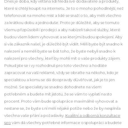
Dnes je doba, kdy většina lidí hledá své dodavatele a produkty,
které si chtějí koupit na internetu. Je to o mnoho pohodlnější, než
telefonovat na mnoho míst a lidé se snaží o to, aby měli všechno
za krátkou dobu a jednoduše. Proto je důležité, aby se tomuto
všemu přizpůsobili i prodejci a aby nabízeli takové služby, které
budou všem lidem vyhovovat a se kterými budou spokojení. Aby
si vás zákazník našel, je důležité být vidět. Měli byste být snadno k
nalezení a neměli byste se bát toho, že byste nebyli snadno k
nalezení pro všechny, kteří by mohli mít o vaše produkty zájem.
Pokud jste se i vy rozhodnuli pro toto všechno a hodláte
zapracovat na vaší reklamě, vždy se obraťte na někoho, kdo je
specialistou a komu se dá doopravdy důvěřovat, jak je to jen
možné. Se specialisty se snadno dohodnete na všem
potřebném a budete mít jistotu, že se vám to vyplatí na sto
procent. Proto vám bude spolupráce maximálně vyhovovat a
nestane se, že byste s ní měli nějaké potíže nebo že by nesplnila
všechna vaše přání a požadavky.
Kvalitní a odborná konzultace
seo
vám dá všechny potřebné informace o spolupráci a budete