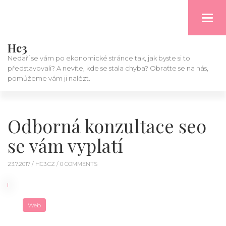
Toggl
navig
Hc3
Nedaří se vám po ekonomické stránce tak, jak byste si to
představovali? A nevíte, kde se stala chyba? Obraťte se na nás,
pomůžeme vám ji nalézt.
Odborná konzultace seo
se vám vyplatí
23.7.2017 /
HC3.CZ
/ 0 COMMENTS
Web