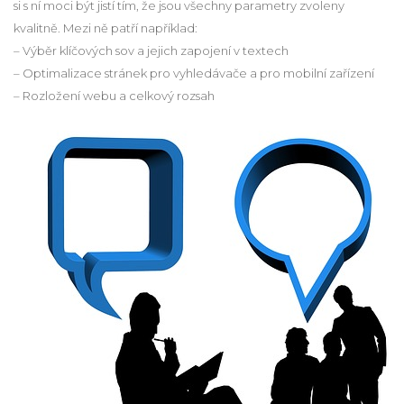
si s ní moci být jistí tím, že jsou všechny parametry zvoleny
kvalitně. Mezi ně patří například:
– Výběr klíčových sov a jejich zapojení v textech
– Optimalizace stránek pro vyhledávače a pro mobilní zařízení
– Rozložení webu a celkový rozsah