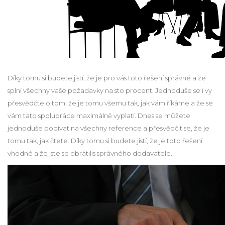
Díky tomu si budete jistí, že je pro vás toto řešení správné a že
splní všechny vaše požadavky na sto procent. Jednoduše se i vy
přesvědčte o tom, že je tomu všemu tak, jak vám říkáme a že se
vám tato spolupráce maximálně vyplatí. Dnes se můžete
jednoduše podívat na všechny reference a přesvědčit se, že je
tomu tak, jak čtete. Díky tomu si budete jistí, že je toto řešení
vhodné a že jste se obrátilis správného dodavatele.