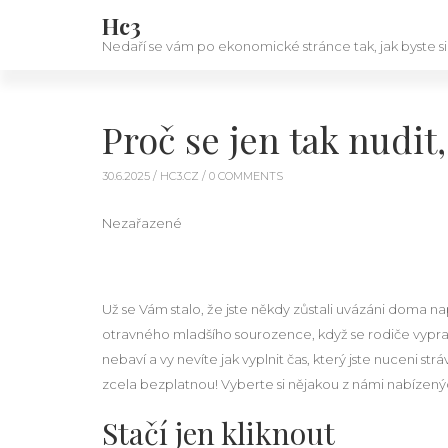
Hc3
Nedaří se vám po ekonomické stránce tak, jak byste si
Proč se jen tak nudit
30.6.2025 /
HC3.CZ
/ 0 COMMENTS
Nezařazené
Už se Vám stalo, že jste někdy zůstali uvázáni doma 
otravného mladšího sourozence, když se rodiče vypravili
nebaví a vy nevíte jak vyplnit čas, který jste nuceni 
zcela bezplatnou! Vyberte si nějakou z námi nabízen
Stačí jen kliknout