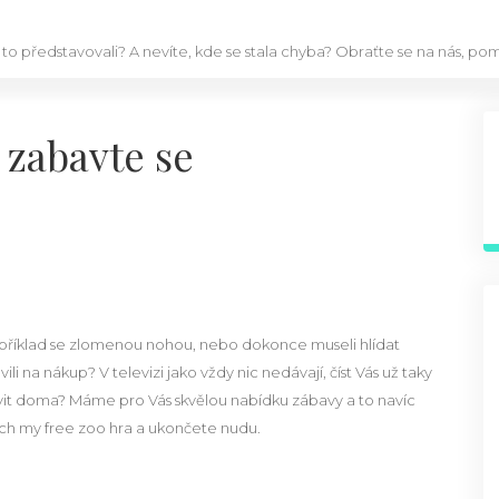
 to představovali? A nevíte, kde se stala chyba? Obraťte se na nás, p
, zabavte se
například se zlomenou nohou, nebo dokonce museli hlídat
 na nákup? V televizi jako vždy nic nedávají, číst Vás už taky
strávit doma? Máme pro Vás skvělou nabídku zábavy a to navíc
ých
my free zoo hra
a ukončete nudu.