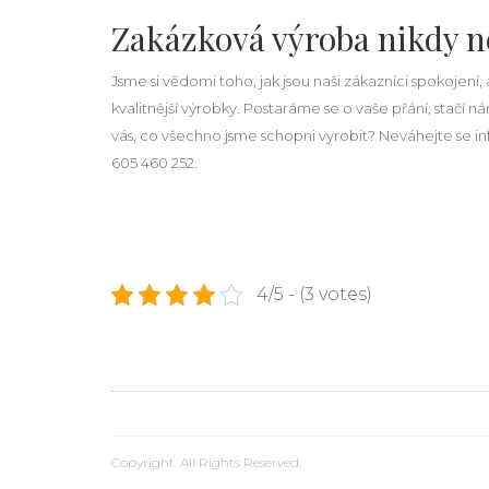
Zakázková výroba nikdy ne
Jsme si vědomi toho, jak jsou naši zákazníci spokojení
kvalitnější výrobky. Postaráme se o vaše přání, stačí n
vás, co všechno jsme schopni vyrobit? Neváhejte se 
605 460 252.
4/5 - (3 votes)
Copyright. All Rights Reserved.