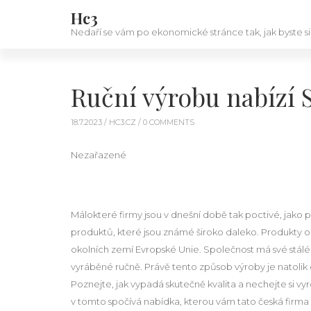
Hc3
Nedaří se vám po ekonomické stránce tak, jak byste si
Ruční výrobu nabízí S
18.7.2023 /
HC3.CZ
/ 0 COMMENTS
Nezařazené
Málokteré firmy jsou v dnešní době tak poctivé, jako 
produktů, které jsou známé široko daleko. Produkty od
okolních zemí Evropské Unie. Společnost má své stálé zá
vyráběné ručně. Právě tento způsob výroby je natolik ob
Poznejte, jak vypadá skutečně kvalita a nechejte si 
v tomto spočívá nabídka, kterou vám tato česká firm