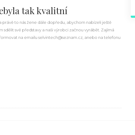
byla tak kvalitní
, a právě to nás žene dále dopředu, abychom nabízeli ještě
ám sdělit své představy a naši výrobci začnou vyrábět. Zajímá
informovat na emailu selvintech@seznam.cz, anebo na telefonu