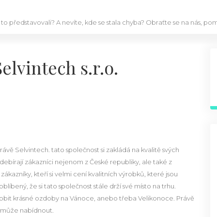
 to představovali? A nevíte, kde se stala chyba? Obraťte se na nás, p
elvintech s.r.o.
právě
Selvintech
. tato společnost si zakládá na kvalitě svých
ebírají zákazníci nejenom z České republiky, ale také z
kazníky, kteří si velmi cení kvalitních výrobků, které jsou
líbený, že si tato společnost stále drží své místo na trhu.
vyrobit krásné ozdoby na Vánoce, anebo třeba Velikonoce. Právě
a může nabídnout.