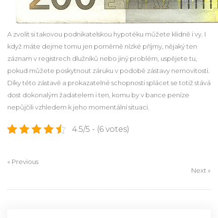
A zvolit si takovou podnikatelskou hypotéku můžete klidně i vy. I
když máte dejme tomu jen poměrně nízké příjmy, nějaký ten
záznam v registrech dlužníků nebo jiný problém, uspějete tu,
pokud můžete poskytnout záruku v podobě zástavy nemovitosti.
Díky této zástavě a prokazatelné schopnosti splácet se totiž stává
dost dokonalým žadatelem i ten, komu by v bance peníze
nepůjčili vzhledem k jeho momentální situaci.
4.5/5 - (6 votes)
« Previous
Next »