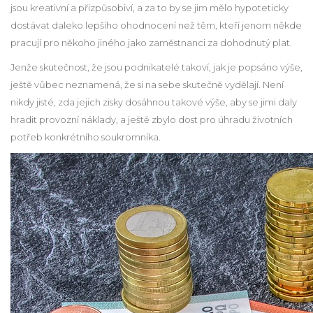
jsou kreativní a přizpůsobiví, a za to by se jim mělo hypoteticky
dostávat daleko lepšího ohodnocení než těm, kteří jenom někde
pracují pro někoho jiného jako zaměstnanci za dohodnutý plat.
Jenže skutečnost, že jsou podnikatelé takoví, jak je popsáno výše,
ještě vůbec neznamená, že si na sebe skutečně vydělají. Není
nikdy jisté, zda jejich zisky dosáhnou takové výše, aby se jimi daly
hradit provozní náklady, a ještě zbylo dost pro úhradu životních
potřeb konkrétního soukromníka.