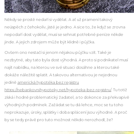
Někdy se prostě nedaří si vydělat. A ať už pramení takový
neúspěch z čehokoliv, jisté je jedno. A sice to, že když se zrovna
nepodaří dost vydělat, musí se sehnat potřebné peníze někde
jinde. A jejich zdrojem může být klidně i půjčka.
Ovšem ono nestačí si jenom nějakou půjčku vzít. Také je
nezbytné, aby tato byla dost výhodná. A proto si podnikatel musí
najít nabídku, na kterou ve své situaci dosáhne a kterou také
dokáže náležitě splatit. A takovou alternativou je nejednou
jedině
americká hypotéka bez registru
https://nebankovnihypoteky.net/hypoteka-bez-registru/
. Tu totiž
získá i hodně problematický žadatel, a to dokonce za překvapivě
výhodných podmínek. Zažádat se tu dá lehce, moc se tu toho
neprokazuje, úroky, splátky i doba splácení jsou výhodné. A proč
by se tedy právě pro tuto možnost někdo nerozhodl, že?