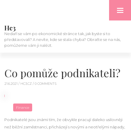
Toggl
navig
Hc3
Nedaří se vám po ekonomické stránce tak, jak byste si to
představovali? A nevíte, kde se stala chyba? Obraťte se na nás,
pomůžeme vám ji nalézt.
Co pomůže podnikateli?
21.6.2021 /
HC3.CZ
/ 0 COMMENTS
Finance
Podnikatelé jsou známi tím, že obvykle pracují daleko usilovněji
než běžní zaměstnanci, přicházejí s novými a neotřelými nápady,