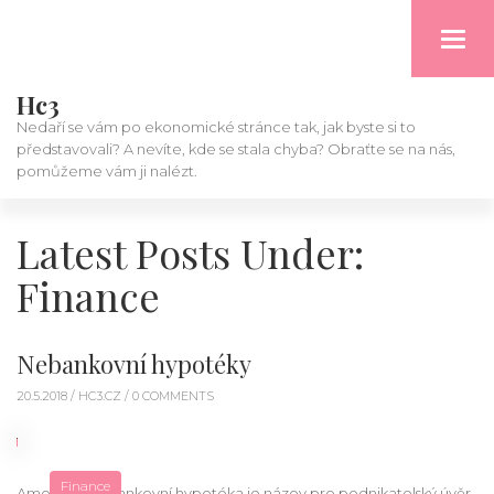
Toggl
navig
Hc3
Nedaří se vám po ekonomické stránce tak, jak byste si to
představovali? A nevíte, kde se stala chyba? Obraťte se na nás,
pomůžeme vám ji nalézt.
Latest Posts Under:
Finance
Nebankovní hypotéky
20.5.2018 /
HC3.CZ
/ 0 COMMENTS
Finance
Americká nebankovní hypotéka je název pro podnikatelský úvěr.