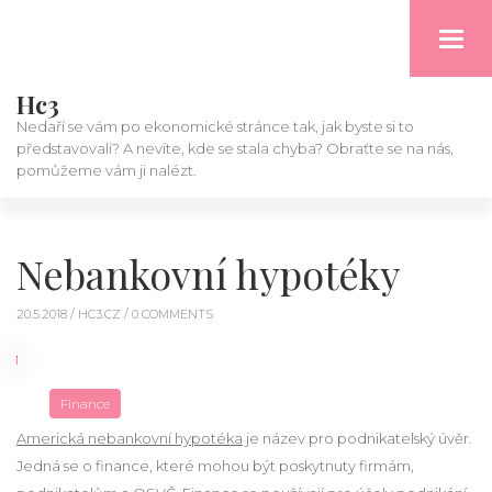
Toggl
navig
Hc3
Nedaří se vám po ekonomické stránce tak, jak byste si to
představovali? A nevíte, kde se stala chyba? Obraťte se na nás,
pomůžeme vám ji nalézt.
Nebankovní hypotéky
20.5.2018 /
HC3.CZ
/ 0 COMMENTS
Finance
Americká nebankovní hypotéka
je název pro podnikatelský úvěr.
Jedná se o finance, které mohou být poskytnuty firmám,