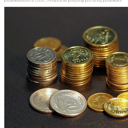
podnikatelům a OSVČ. Finance se používají pro účely podnikání.