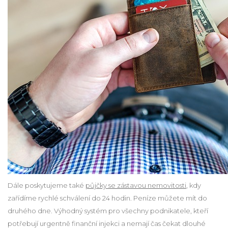
Dále poskytujeme také
půjčky se zástavou nemovitosti
, kdy
zařídíme rychlé schválení do 24 hodin. Peníze můžete mít do
druhého dne. Výhodný systém pro všechny podnikatele, kteří
potřebují urgentně finanční injekci a nemají čas čekat dlouhé