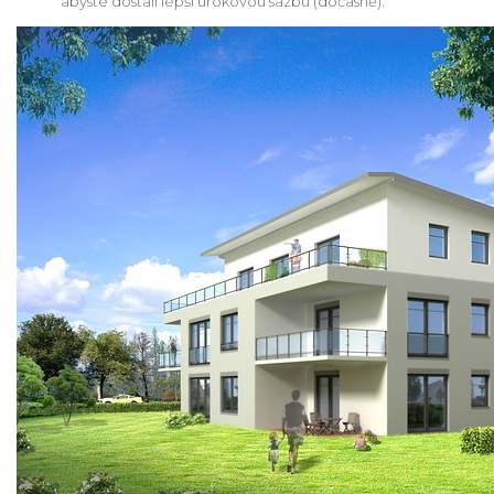
abyste dostali lepší úrokovou sazbu (dočasně).