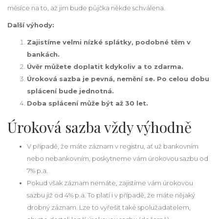
měsíce na to, až jim bude půjčka někde schválena.
Další výhody:
Zajistíme velmi nízké splátky, podobné těm v
bankách.
Úvěr můžete doplatit kdykoliv a to zdarma.
Úroková sazba je pevná, nemění se. Po celou dobu
splácení bude jednotná.
Doba splácení může být až 30 let.
Úroková sazba vždy výhodně
V případě, že máte záznam v registru, ať už bankovním
nebo nebankovním, poskytneme vám úrokovou sazbu od
7% p.a.
Pokud však záznam nemáte, zajistíme vám úrokovou
sazbu již od 4% p.a. To platí i v případě, že máte nějaký
drobný záznam. Lze to vyřešit také spolužadatelem,