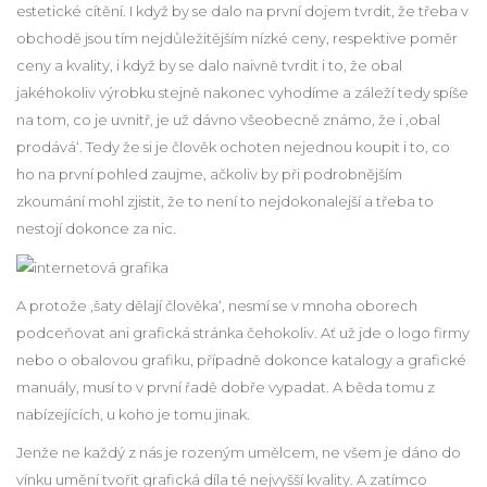
estetické cítění. I když by se dalo na první dojem tvrdit, že třeba v
obchodě jsou tím nejdůležitějším nízké ceny, respektive poměr
ceny a kvality, i když by se dalo naivně tvrdit i to, že obal
jakéhokoliv výrobku stejně nakonec vyhodíme a záleží tedy spíše
na tom, co je uvnitř, je už dávno všeobecně známo, že i ‚obal
prodává‘. Tedy že si je člověk ochoten nejednou koupit i to, co
ho na první pohled zaujme, ačkoliv by při podrobnějším
zkoumání mohl zjistit, že to není to nejdokonalejší a třeba to
nestojí dokonce za nic.
A protože ‚šaty dělají člověka‘, nesmí se v mnoha oborech
podceňovat ani grafická stránka čehokoliv. Ať už jde o logo firmy
nebo o obalovou grafiku, případně dokonce katalogy a grafické
manuály, musí to v první řadě dobře vypadat. A běda tomu z
nabízejících, u koho je tomu jinak.
Jenže ne každý z nás je rozeným umělcem, ne všem je dáno do
vínku umění tvořit grafická díla té nejvyšší kvality. A zatímco