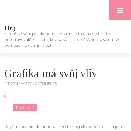
Toggl
navig
Hc3
Nedaří se vám po ekonomické stránce tak, jak byste si to
představovali? A nevíte, kde se stala chyba? Obraťte se na nás,
pomůžeme vám ji nalézt.
Grafika má svůj vliv
10.11.2021 /
HC3.CZ
/ 0 COMMENTS
Podnikání
Když má být někdo upoután, musí se logicky zapůsobit i na jeho