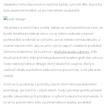
nějakého toho hlavonožce načrtne každý, vytvořit dílo, které by
bylo skutečně kvalitní, už jen tak někdo nedokáže.
Ale přesto si není třeba zoufat. Nikdo se nemusí smiřovat s tím, že
bude zkrátka prodávat něco, co se lidem nebude na první
pohled líbit a odvrátí se od toho, ani se někdo nemusí dlouho a
marně lopotit s tím, aby se jeho výtvor aspoň vzdáleně podobal
něčemu krásnému. Je tu přece i
grafické studio Liberec
, kde
slouží právě těm, kdo potřebují skutečně kvalitní grafické výtvory.
Tady nabízejí takový design, který skutečně zaujme, který si
zaslouží obdiv a přitáhne zaslouženou pozornost, o niž jde stále
častěji.
A tím se tu postarají o potřeby všech, kteří něco podobného
potřebují, ale není to v jejich silách. Tady vytvářejí grafiku přesně
podle zákazníkových představ a vyhoví tu skutečně komukoliv. A
to se to potom těm, kdo využívají takové služby, podniká!