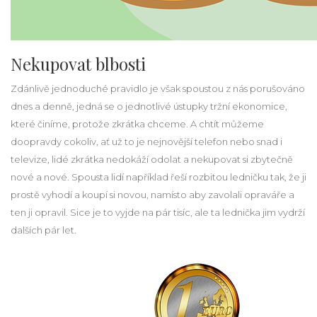
Nekupovat blbosti
Zdánlivě jednoduché pravidlo je však spoustou z nás porušováno
dnes a denně, jedná se o jednotlivé ústupky tržní ekonomice,
které činíme, protože zkrátka chceme. A chtít můžeme
doopravdy cokoliv, ať už to je nejnovější telefon nebo snad i
televize, lidé zkrátka nedokáží odolat a nekupovat si zbytečně
nové a nové. Spousta lidí například řeší rozbitou ledničku tak, že ji
prostě vyhodí a koupí si novou, namísto aby zavolali opraváře a
ten ji opravil. Sice je to vyjde na pár tisíc, ale ta lednička jim vydrží
dalších pár let.