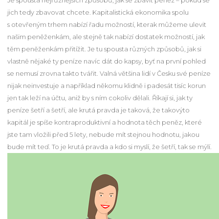
Je spousta nejrůznějších způsobů, jak se zbavit peněz – pokud se
jich tedy zbavovat chcete. Kapitalistická ekonomika spolu
s otevřeným trhem nabízí řadu možností, kterak můžeme ulevit
našim peněženkám, ale stejně tak nabízí dostatek možností, jak
těm peněženkám přitížit. Je tu spousta různých způsobů, jak si
vlastně nějaké ty peníze navíc dát do kapsy, byť na první pohled
se nemusí zrovna takto tvářit. Valná většina lidí v Česku své peníze
nijak neinvestuje a například někomu klidně i padesát tisíc korun
jen tak leží na účtu, aniž by s ním cokoliv dělali. Říkají si, jak ty
peníze šetří a šetří, ale krutá pravda je taková, že takovýto
kapitál je spíše kontraproduktivní a hodnota těch peněz, které
jste tam vložili před 5 lety, nebude mít stejnou hodnotu, jakou
bude mít teď. To je krutá pravda a kdo si myslí, že šetří, tak se mýlí.