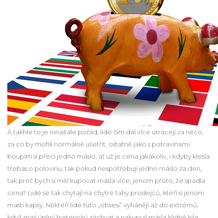
A takhle to je neustále pořád, lidé čím dál více utrácejí za něco,
za co by mohli normálně ušetřit, ostatně jako s potravinami.
Koupím si přeci jedno máslo, ať už je cena jakákoliv, i kdyby klesla
třebas o polovinu, tak pokud nespotřebuji jedno máslo za den,
tak proč bych si měl kupovat másla více, jenom proto, že spadla
cena? Lidé se tak chytají na chytré tahy prodejců, kteří si jenom
mastí kapsy. Někteří lidé tuto „obsesi“ vyhánějí až do extrémů,
když mají úplný hysterický záchvat a nakupují másla klidně kila,