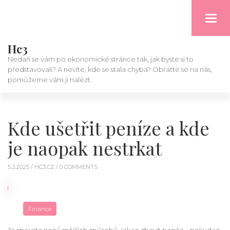
Toggl
navig
Hc3
Nedaří se vám po ekonomické stránce tak, jak byste si to
představovali? A nevíte, kde se stala chyba? Obraťte se na nás,
pomůžeme vám ji nalézt.
Kde ušetřit peníze a kde
je naopak nestrkat
5.3.2025 /
HC3.CZ
/ 0 COMMENTS
Finance