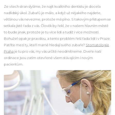
Ze všech stran slyšíme, že najít kvalitního dentistu je docela
nadlidský úkol. Zubařů je málo, a když už nějakého najdete,
většinou vás nevezme, protože má plno. S takovým přístupem se
setkala jistě řada z vás. Člověk by řekl, že v našem hlavním městě
to bude jinak, protože je tu více lidí a tudíž i více možností.
Bohužel opak je pravdou, a tento problém řeší řada lidí i v Praze.
Patříte mezi ty, kteří marně hledají svého zubaře?
Stomatologie
Praha
je tu pro vás, my vás určitě neodmítneme. Dveře naší
ordinace jsou zatím otevřené všem stávajícím i novým
pacientům.