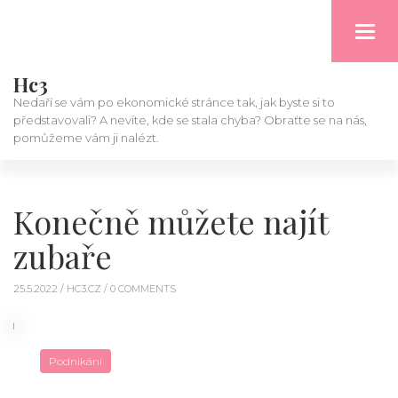
Toggl
navig
Hc3
Nedaří se vám po ekonomické stránce tak, jak byste si to
představovali? A nevíte, kde se stala chyba? Obraťte se na nás,
pomůžeme vám ji nalézt.
Konečně můžete najít
zubaře
25.5.2022 /
HC3.CZ
/ 0 COMMENTS
Podnikání