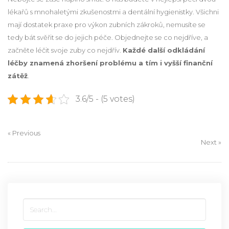
lékařů s mnohaletými zkušenostmi a dentální hygienistky. Všichni
mají dostatek praxe pro výkon zubních zákroků, nemusíte se
tedy bát svěřit se do jejich péče. Objednejte se co nejdříve, a
začněte léčit svoje zuby co nejdřív.
Každé další odkládání
léčby znamená zhoršení problému a tím i vyšší finanční
zátěž
.
3.6/5 - (5 votes)
« Previous
Next »