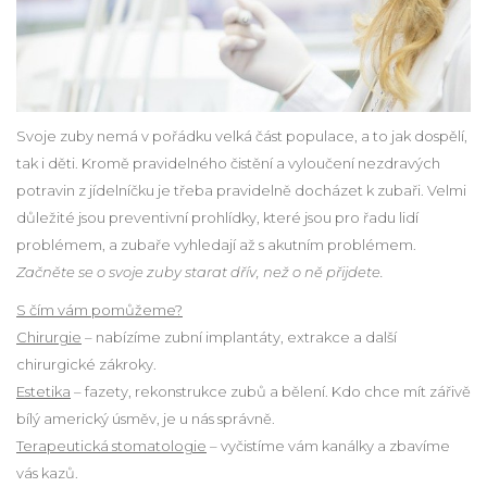
Svoje zuby nemá v pořádku velká část populace, a to jak dospělí,
tak i děti. Kromě pravidelného čistění a vyloučení nezdravých
potravin z jídelníčku je třeba pravidelně docházet k zubaři. Velmi
důležité jsou preventivní prohlídky, které jsou pro řadu lidí
problémem, a zubaře vyhledají až s akutním problémem.
Začněte se o svoje zuby starat dřív, než o ně přijdete.
S čím vám pomůžeme?
Chirurgie
– nabízíme zubní implantáty, extrakce a další
chirurgické zákroky.
Estetika
– fazety, rekonstrukce zubů a bělení. Kdo chce mít zářivě
bílý americký úsměv, je u nás správně.
Terapeutická stomatologie
– vyčistíme vám kanálky a zbavíme
vás kazů.