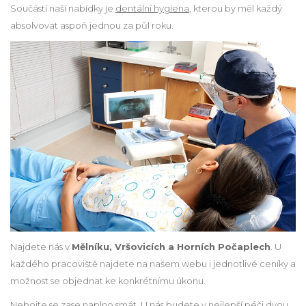
Součástí naší nabídky je
dentální hygiena
, kterou by měl každý
absolvovat aspoň jednou za půl roku.
Najdete nás v
Mělníku, Vršovicích a Horních Počaplech
. U
každého pracoviště najdete na našem webu i jednotlivé ceníky a
možnost se objednat ke konkrétnímu úkonu.
Nebojte se zase naplno smát. U nás budete v nejlepší péči dvou