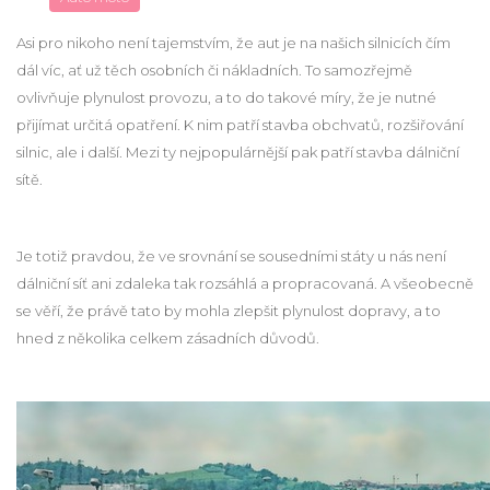
Asi pro nikoho není tajemstvím, že aut je na našich silnicích čím
dál víc, ať už těch osobních či nákladních. To samozřejmě
ovlivňuje plynulost provozu, a to do takové míry, že je nutné
přijímat určitá opatření. K nim patří stavba obchvatů, rozšiřování
silnic, ale i další. Mezi ty nejpopulárnější pak patří stavba dálniční
sítě.
Je totiž pravdou, že ve srovnání se sousedními státy u nás není
dálniční síť ani zdaleka tak rozsáhlá a propracovaná. A všeobecně
se věří, že právě tato by mohla zlepšit plynulost dopravy, a to
hned z několika celkem zásadních důvodů.