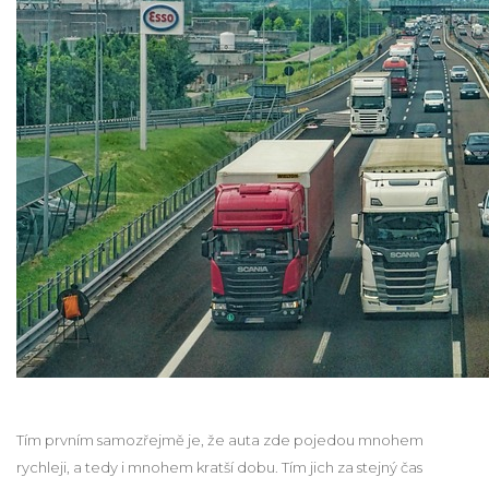
Tím prvním samozřejmě je, že auta zde pojedou mnohem
rychleji, a tedy i mnohem kratší dobu. Tím jich za stejný čas