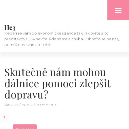
Toggl
navig
Hc3
Nedaří se vám po ekonomické stránce tak, jak byste si to
představovali? A nevíte, kde se stala chyba? Obraťte se na nás,
pomůžeme vám ji nalézt.
Skutečně nám mohou
dálnice pomoci zlepšit
dopravu?
30.6.2024 /
HC3.CZ
/ 0 COMMENTS
Auto moto