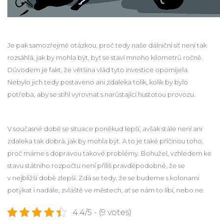
Je pak samozřejmě otázkou, proč tedy naše dálniční síť není tak
rozsáhlá, jak by mohla být, byť se staví mnoho kilometrů ročně.
Důvodem je fakt, že většina vlád tyto investice opomíjela.
Nebylo jich tedy postaveno ani zdaleka tolik, kolik by bylo
potřeba, aby se stihl vyrovnat s narůstající hustotou provozu.
V současné době se situace poněkud lepší, avšak stále není ani
zdaleka tak dobrá, jak by mohla být. A to je také příčinou toho,
proč máme s dopravou takové problémy. Bohužel, vzhledem ke
stavu státního rozpočtu není příliš pravděpodobné, že se
v nejbližší době zlepší. Zdá se tedy, že se budeme s kolonami
potýkat i nadále, zvláště ve městech, ať se nám to líbí, nebo ne.
4.4/5 - (9 votes)