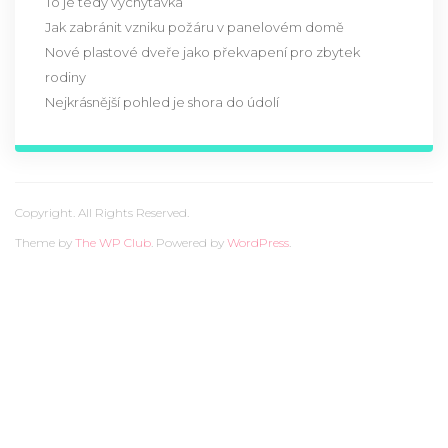
To je tedy vychytávka
Jak zabránit vzniku požáru v panelovém domě
Nové plastové dveře jako překvapení pro zbytek
rodiny
Nejkrásnější pohled je shora do údolí
Copyright. All Rights Reserved.
Theme by
The WP Club
. Powered by
WordPress
.