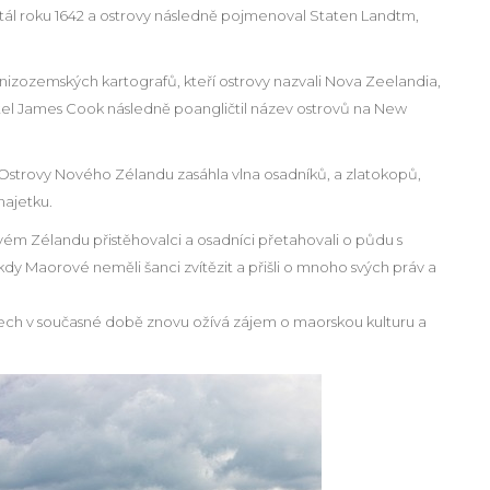
stál roku 1642 a ostrovy následně pojmenoval Staten Landtm,
nizozemských kartografů, kteří ostrovy nazvali Nova Zeelandia,
itel James Cook následně poangličtil název ostrovů na New
o. Ostrovy Nového Zélandu zasáhla vlna osadníků, a zlatokopů,
majetku.
vém Zélandu přistěhovalci a osadníci přetahovali o půdu s
y Maorové neměli šanci zvítězit a přišli o mnoho svých práv a
ch v současné době znovu ožívá zájem o maorskou kulturu a