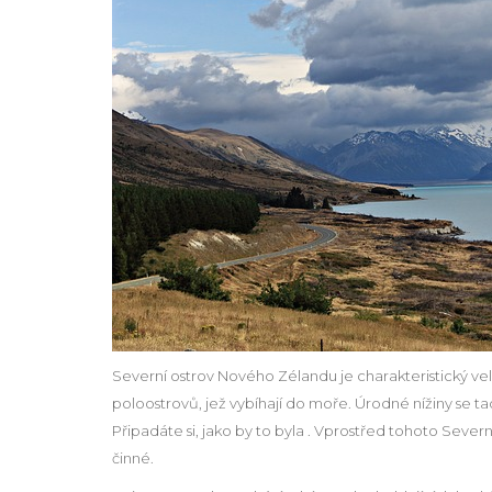
Severní ostrov Nového Zélandu je charakteristický ve
poloostrovů, jež vybíhají do moře. Úrodné nížiny se tad
Připadáte si, jako by to byla
. Vprostřed tohoto Severní
činné.