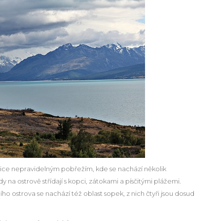
lice nepravidelným pobřežím, kde se nachází několik
y na ostrově střídají s kopci, zátokami a písčitými plážemi.
ho ostrova se nachází též oblast sopek, z nich čtyři jsou dosud