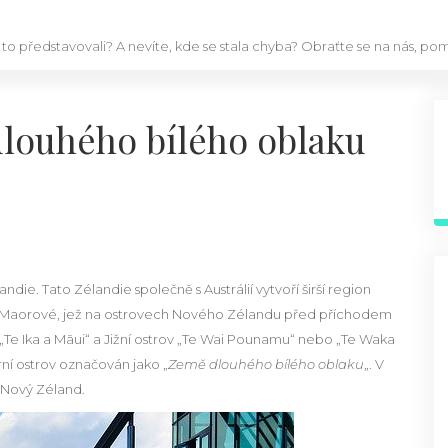
 to představovali? A nevíte, kde se stala chyba? Obraťte se na nás, p
louhého bílého oblaku
die. Tato Zélandie společně s Austrálií vytvoří širší region
dí Maorové, jež na ostrovech Nového Zélandu před příchodem
o „Te Ika a Māui“ a Jižní ostrov „Te Wai Pounamu“ nebo „Te Waka
ní ostrov označován jako „
Země dlouhého bílého oblaku
„. V
 Nový Zéland.