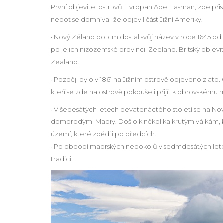
První objevitel ostrovů, Evropan Abel Tasman, zde při
neboť se domníval, že objevil část Jižní Ameriky.
· Nový Zéland potom dostal svůj název v roce 1645 od 
po jejich nizozemské provincii Zeeland. Britský objev
Zealand.
· Později bylo v 1861 na Jižním ostrově objeveno zlat
kteří se zde na ostrově pokoušeli přijít k obrovskému 
· V šedesátých letech devatenáctého století se na No
domorodými Maory. Došlo k několika krutým válkám, kd
území, které zdědili po předcích.
· Po období maorských nepokojů v sedmdesátých lete
tradici.