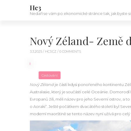
Hc3
Nedaří se vám po ekonomické stránce tak, jak byste si
Nový Zéland- Země d
3.3.2025 /
HC3.CZ
/ 0 COMMENTS
Cestování
Nový Zéland
je částí kdysi ponořeného kontinentu Zélan
Australasie, který je součástí celé Oceánie. Domoro
Evropanů žili, měli název pro jeho Severní ostrov, a t
o Aoraki“. Ještě počátkem dvacátého století byl Sever
moderní maorštině se tento název nyní užívá pro celý