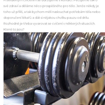
své zdraví a děláme něco prospěšného pro tělo. Jenže někdy je
toho už příliš, a tak bychom měli naslouchat potřebám těla nebo
doporučení lékařů a dát si nějakou chvilku pauzu od drilu.
Rozhodně je třeba vyvarovat se cvičení v některých situacích.
Které to jsou?