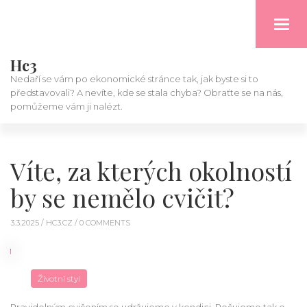
Toggl
navig
Hc3
Nedaří se vám po ekonomické stránce tak, jak byste si to
představovali? A nevíte, kde se stala chyba? Obraťte se na nás,
pomůžeme vám ji nalézt.
Víte, za kterých okolností
by se nemělo cvičit?
3.3.2025 /
HC3.CZ
/ 0 COMMENTS
Životní styl
Pravidelným cvičením se udržujeme v kondici. Pečujeme tak o