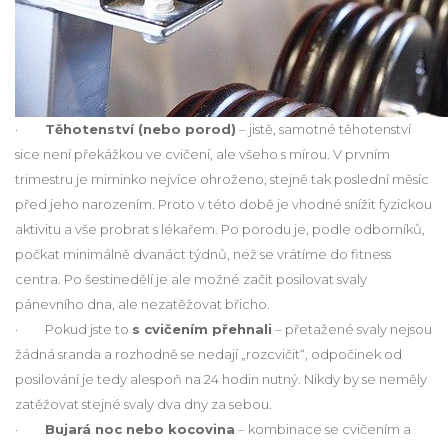
·
Těhotenství (nebo porod)
– jistě, samotné těhotenství
sice není překážkou ve cvičení, ale všeho s mírou. V prvním
trimestru je miminko nejvíce ohroženo, stejně tak poslední měsíc
před jeho narozením. Proto v této době je vhodné snížit fyzickou
aktivitu a vše probrat s lékařem. Po porodu je, podle odborníků,
počkat minimálně dvanáct týdnů, než se vrátíme do fitness
centra. Po šestinedělí je ale možné začít posilovat svaly
pánevního dna, ale nezatěžovat břicho.
· Pokud jste to
s cvičením přehnali
– přetažené svaly nejsou
žádná sranda a rozhodně se nedají „rozcvičit“, odpočinek od
posilování je tedy alespoň na 24 hodin nutný. Nikdy by se neměly
zatěžovat stejné svaly dva dny za sebou.
·
Bujará noc nebo kocovina
– kombinace se cvičením a