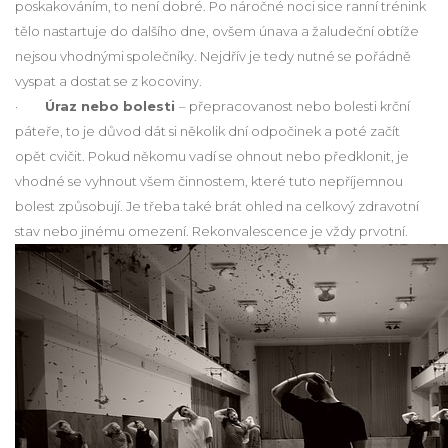
poskakováním, to není dobré. Po náročné noci sice ranní trénink
tělo nastartuje do dalšího dne, ovšem únava a žaludeční obtíže
nejsou vhodnými společníky. Nejdřív je tedy nutné se pořádně
vyspat a dostat se z kocoviny.
·
Úraz nebo bolesti
– přepracovanost nebo bolesti krční
páteře, to je důvod dát si několik dní odpočinek a poté začít
opět cvičit. Pokud někomu vadí se ohnout nebo předklonit, je
vhodné se vyhnout všem činnostem, které tuto nepříjemnou
bolest způsobují. Je třeba také brát ohled na celkový zdravotní
stav nebo jinému omezení. Rekonvalescence je vždy prvotní.